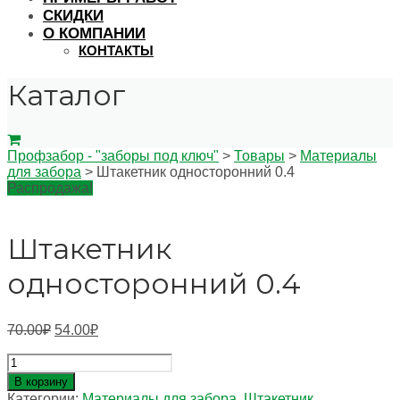
СКИДКИ
О КОМПАНИИ
КОНТАКТЫ
Каталог
Профзабор - "заборы под ключ"
>
Товары
>
Материалы
для забора
>
Штакетник односторонний 0.4
Распродажа!
Штакетник
односторонний 0.4
70.00
₽
54.00
₽
Количество
товара
В корзину
Штакетник
Категории:
Материалы для забора
,
Штакетник